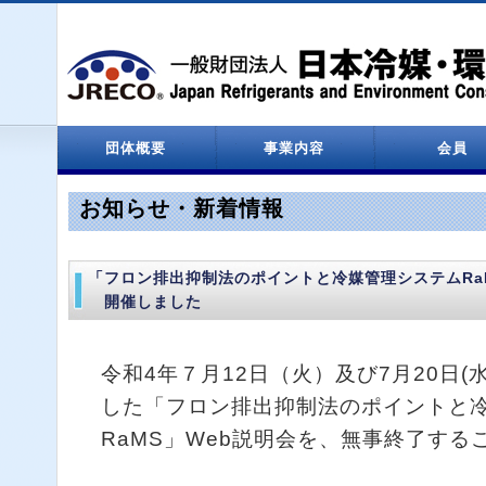
団体概要
事業内容
会員
設立関係
役員名簿
定款
決算報告
情報処理センター
会員一覧
お知らせ・新着情報
「フロン排出抑制法のポイントと冷媒管理システムRa
開催しました
令和4年７月12日（火）及び7月20日(水
した「フロン排出抑制法のポイントと
RaMS」Web説明会を、無事終了する