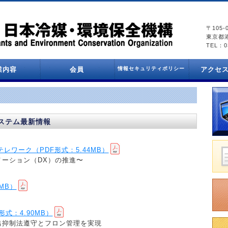
〒105-
東京都港
TEL：03
業内容
会員
情報セキュリティポリシー
アクセ
情報セキュリティポリシー
プライバシーポリシー
会員一覧
ステム最新情報
テレワーク（PDF形式：5.44MB）
ーション（DX）の推進〜
MB）
形式：4.90MB）
出抑制法遵守とフロン管理を実現