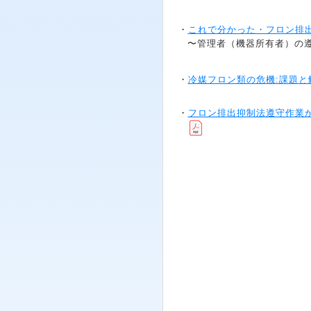
・
これで分かった・フロン排出抑
〜管理者（機器所有者）の
・
冷媒フロン類の危機:課題と解
・
フロン排出抑制法遵守作業か