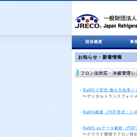
団体概要
事
設立関係
役員名簿
定款
決算報告
情報処理センター
お知らせ・新着情報
フロン法対応・冷媒管理シ
・
RaMSで実現:働き方改革と
〜デジタルトランスフォーメ
・
RaMS概要（PDF形式：1.4
・
RaMS-exデータ解析（PDF
〜クラウド環境でフロン排